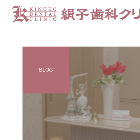
BLOG
むし歯
ブログ
ブログ
お口のケア、できています
開院して25年になりました
か？
審美歯科