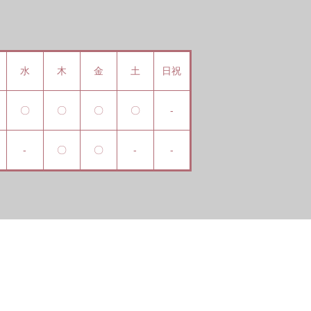
水
木
金
土
日祝
〇
〇
〇
〇
-
-
〇
〇
-
-