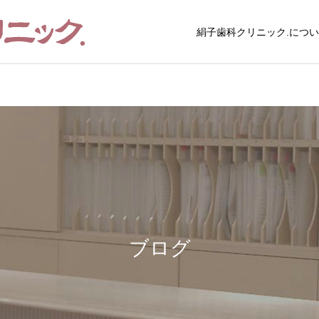
絹子歯科クリニック.につ
歯周病
子供の歯の治
ブログ
ブログ
GBTやってみませんか？
洗濯機を買い替えました
ブログ