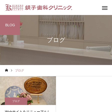
BLOG
ブログ
むし歯
歯周病
ブログ
ブログ
ブログ
開院して25年になりました
GBTやってみませんか
審美歯科
ブログ
Webサイトをリニューアルし