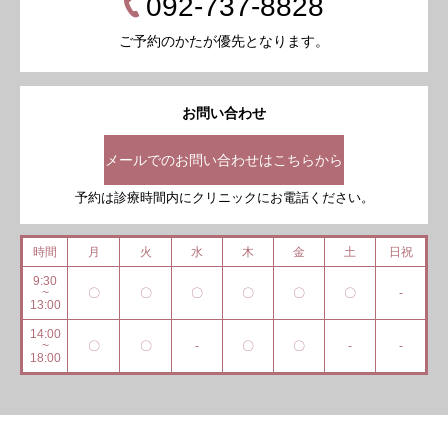
092-737-8828
ご予約のかたが優先となります。
お問い合わせ
メールでのお問い合わせはこちらから
予約は診療時間内にクリニックにお電話ください。
時間
月
火
水
木
金
土
日祝
9:30
~
〇
〇
〇
〇
〇
〇
-
13:00
14:00
~
〇
〇
-
〇
〇
-
-
18:00